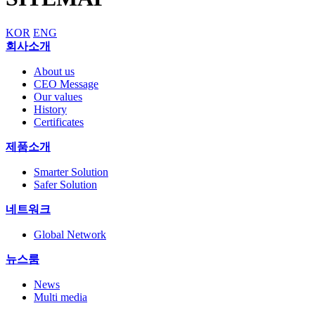
KOR
ENG
회사소개
About us
CEO Message
Our values
History
Certificates
제품소개
Smarter Solution
Safer Solution
네트워크
Global Network
뉴스룸
News
Multi media