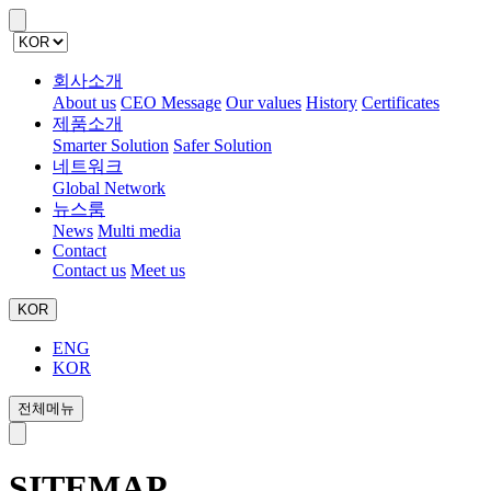
회사소개
About us
CEO Message
Our values
History
Certificates
제품소개
Smarter Solution
Safer Solution
네트워크
Global Network
뉴스룸
News
Multi media
Contact
Contact us
Meet us
KOR
ENG
KOR
전체메뉴
SITEMAP