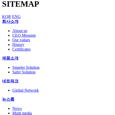
SITEMAP
KOR
ENG
회사소개
About us
CEO Message
Our values
History
Certificates
제품소개
Smarter Solution
Safer Solution
네트워크
Global Network
뉴스룸
News
Multi media