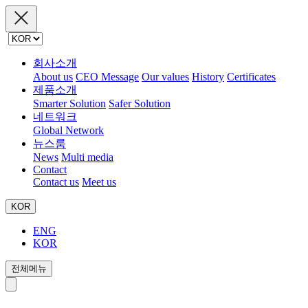
회사소개
About us
CEO Message
Our values
History
Certificates
제품소개
Smarter Solution
Safer Solution
네트워크
Global Network
뉴스룸
News
Multi media
Contact
Contact us
Meet us
KOR
ENG
KOR
전체메뉴